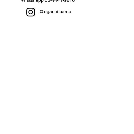
Whats app
55-4441-9616
@ogachi.camp