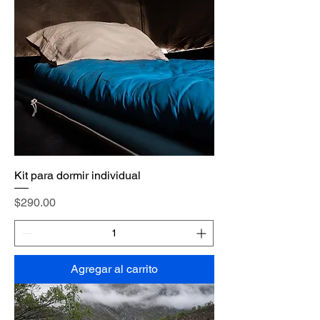
Kit para dormir individual
Precio
$290.00
Agregar al carrito