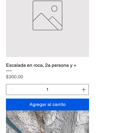
Escalada en roca, 2a persona y +
Precio
$300.00
Agregar al carrito