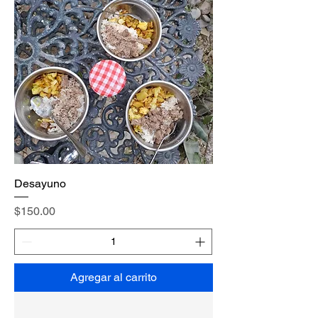
Desayuno
Precio
$150.00
Agregar al carrito