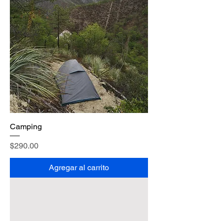
Camping
Precio
$290.00
Agregar al carrito