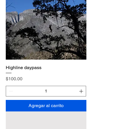
Highline daypass
Precio
$100.00
Agregar al carrito