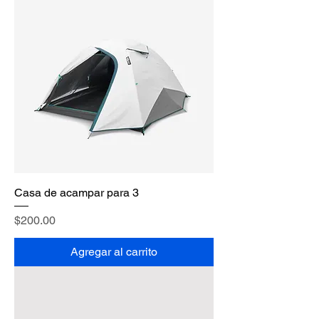
Casa de acampar para 3
Precio
$200.00
Agregar al carrito