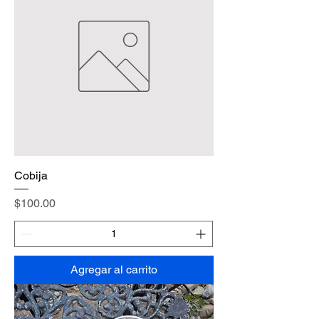
Cobija
Precio
$100.00
Agregar al carrito