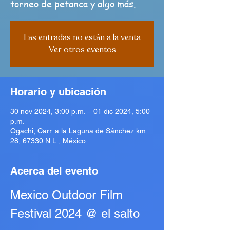
torneo de petanca y algo más.
Las entradas no están a la venta
Ver otros eventos
Horario y ubicación
30 nov 2024, 3:00 p.m. – 01 dic 2024, 5:00
p.m.
Ogachi, Carr. a la Laguna de Sánchez km
28, 67330 N.L., México
Acerca del evento
Mexico Outdoor Film 
Festival 2024 @ el salto